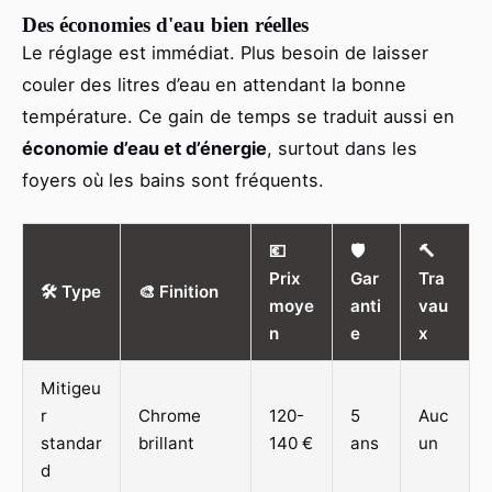
Des économies d'eau bien réelles
Le réglage est immédiat. Plus besoin de laisser
couler des litres d’eau en attendant la bonne
température. Ce gain de temps se traduit aussi en
économie d’eau et d’énergie
, surtout dans les
foyers où les bains sont fréquents.
💶
🛡️
🔨
Prix
Gar
Tra
🛠️ Type
🎨 Finition
moye
anti
vau
n
e
x
Mitigeu
r
Chrome
120-
5
Auc
standar
brillant
140 €
ans
un
d