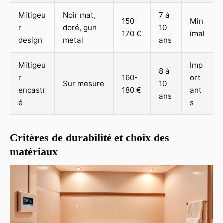
Mitigeu
Noir mat,
7 à
150-
Min
r
doré, gun
10
170 €
imal
design
metal
ans
Mitigeu
Imp
8 à
r
160-
ort
Sur mesure
10
encastr
180 €
ant
ans
é
s
Critères de durabilité et choix des
matériaux