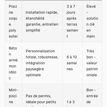
Pisci
3 à 7
Élevé
ne
Installation rapide,
jours
-
coqu
étanchéité
après
solutio
e
garantie, entretien
terras
n clé
poly
simplifié
semen
en
ester
t
main
Béto
Personnalisation
Très
n
totale, robustesse,
6 à 10
bon -
armé
intégration
semai
valeur
mon
paysagère
nes
patrim
oblo
optimale
oniale
c
Mini-
Bon -
pisci
Pas de permis,
entrée
ne
idéale pour petits
1 à 3
de