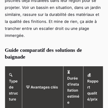
piscines déjà installées dans leur région pour se
projeter. Voir un bassin en situation, dans un jardin
similaire, rassure sur la durabilité des matériaux et
la qualité des finitions. Et mine de rien, ça aide à
trancher entre un escalier droit ou une plage
immergée.
Guide comparatif des solutions de
baignade
⏳
🔍
💰
Durée
Type
Rappo
d’insta
de
💡 Avantages clés
rt
llation
struc
qualit
estimé
ture
é/prix
e