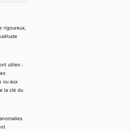
e rigoureux,
quiétude
nt utiles :
les
s ou aux
e la clé du
 anomalies
ont