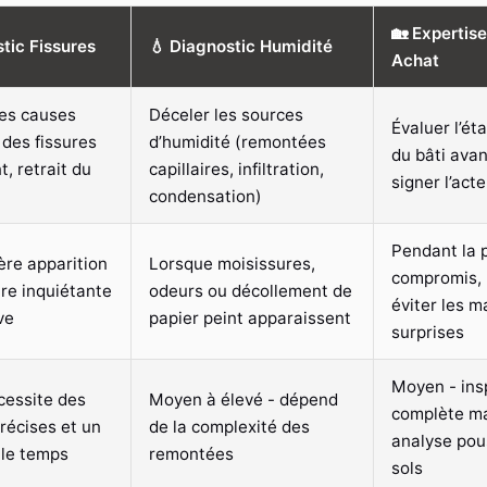
🏡 Expertis
tic Fissures
💧 Diagnostic Humidité
Achat
 les causes
Déceler les sources
Évaluer l’ét
des fissures
d’humidité (remontées
du bâti avan
, retrait du
capillaires, infiltration,
signer l’act
condensation)
Pendant la 
ère apparition
Lorsque moisissures,
compromis, 
ure inquiétante
odeurs ou décollement de
éviter les 
ve
papier peint apparaissent
surprises
Moyen - ins
cessite des
Moyen à élevé - dépend
complète ma
récises et un
de la complexité des
analyse pou
 le temps
remontées
sols