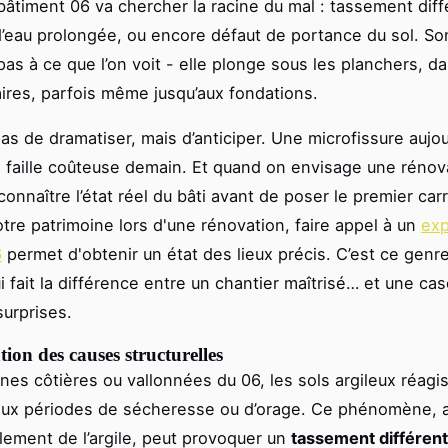
 bâtiment 06 va chercher la racine du mal : tassement diffé
n d’eau prolongée, ou encore défaut de portance du sol. S
pas à ce que l’on voit - elle plonge sous les planchers, d
aires, parfois même jusqu’aux fondations.
 pas de dramatiser, mais d’anticiper. Une microfissure aujo
 faille coûteuse demain. Et quand on envisage une rénov
onnaître l’état réel du bâti avant de poser le premier car
otre patrimoine lors d'une rénovation, faire appel à un
exp
6
permet d'obtenir un état des lieux précis. C’est ce genr
ui fait la différence entre un chantier maîtrisé… et une ca
urprises.
ation des causes structurelles
nes côtières ou vallonnées du 06, les sols argileux réagi
aux périodes de sécheresse ou d’orage. Ce phénomène, 
flement de l’argile, peut provoquer un
tassement différent