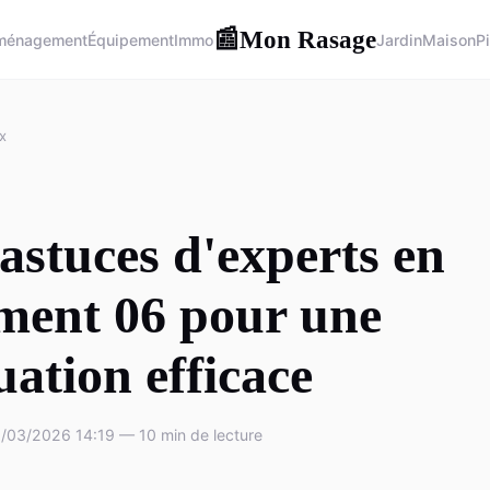
Mon Rasage
📰
ménagement
Équipement
Immo
Jardin
Maison
P
x
astuces d'experts en
ment 06 pour une
uation efficace
/03/2026 14:19 — 10 min de lecture