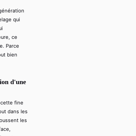
 génération
elage qui
ui
eure, ce
re. Parce
out bien
tion d'une
 cette fine
out dans les
poussent les
face,