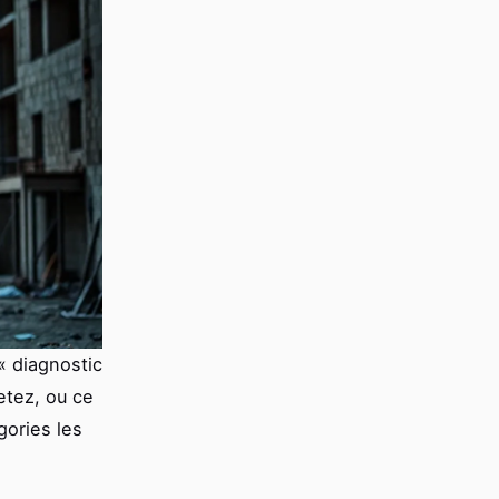
« diagnostic
etez, ou ce
gories les