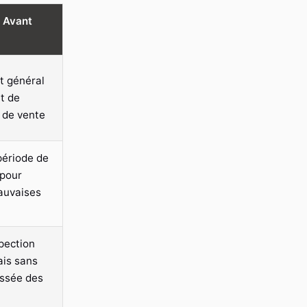
e Avant
at général
t de
e de vente
période de
pour
mauvaises
pection
is sans
ssée des