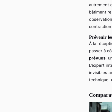
autrement d
bâtiment r
observation
contraction
Prévenir le
À la récept
passer à cô
prévues
, u
L’expert int
invisibles 
technique, 
Comparati