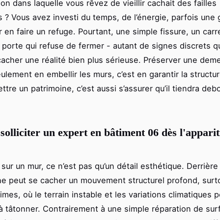
son dans laquelle vous rêvez de vieillir cachait des failles
s ? Vous avez investi du temps, de l’énergie, parfois une
r en faire un refuge. Pourtant, une simple fissure, un carr
 porte qui refuse de fermer - autant de signes discrets q
cacher une réalité bien plus sérieuse. Préserver une dem
ulement en embellir les murs, c’est en garantir la structu
tre un patrimoine, c’est aussi s’assurer qu’il tiendra deb
solliciter un expert en bâtiment 06 dès l'appari
sur un mur, ce n’est pas qu’un détail esthétique. Derrière
he peut se cacher un mouvement structurel profond, surt
imes, où le terrain instable et les variations climatiques 
à tâtonner. Contrairement à une simple réparation de sur