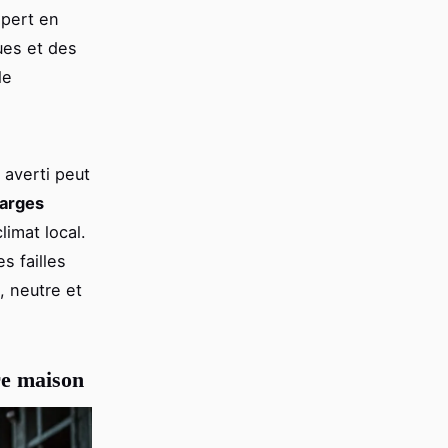
xpert en
es et des
le
 averti peut
harges
imat local.
s failles
, neutre et
re maison