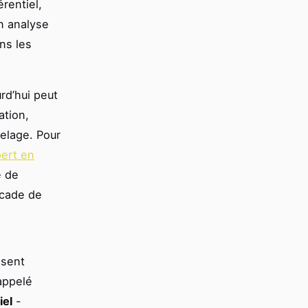
rentiel,
on analyse
ans les
urd’hui peut
ation,
relage. Pour
ert en
e de
scade de
ssent
appelé
iel
-