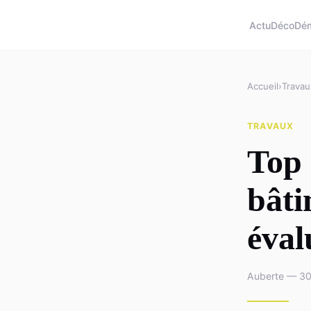
Actu
Déco
Dé
Accueil
›
Travau
TRAVAUX
Top 
bâti
éval
Auberte — 30