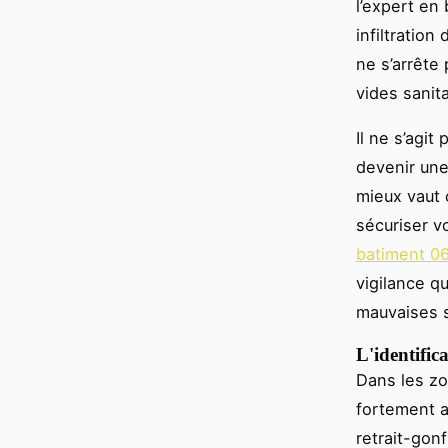
l’expert en
infiltratio
ne s’arrête 
vides sanit
Il ne s’agit
devenir une
mieux vaut c
sécuriser v
batiment 0
vigilance q
mauvaises s
L'identific
Dans les zo
fortement 
retrait-gon