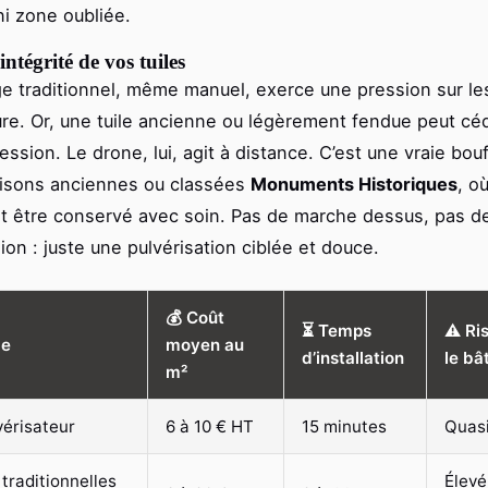
i zone oubliée.
intégrité de vos tuiles
e traditionnel, même manuel, exerce une pression sur l
re. Or, une tuile ancienne ou légèrement fendue peut céd
ssion. Le drone, lui, agit à distance. C’est une vraie bouf
aisons anciennes ou classées
Monuments Historiques
, o
t être conservé avec soin. Pas de marche dessus, pas de 
ion : juste une pulvérisation ciblée et douce.
💰 Coût
⏳ Temps
⚠️ Ri
de
moyen au
d’installation
le bât
m²
vérisateur
6 à 10 € HT
15 minutes
Quas
traditionnelles
Élevé