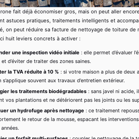
drone fait déjà économiser gros, mais on peut aller encore
t astuces pratiques, traitements intelligents et accom
é, on peut réduire sa facture de nettoyage de toiture de
ci huit leviers concrets à activer :
er une inspection vidéo initiale
: elle permet d’évaluer l’
e et d’éviter de traiter des zones saines.
ter la TVA réduite à 10 %
: si votre maison a plus de deux a
 s’applique souvent aux travaux d’entretien extérieur.
égier les traitements biodégradables
: sans javel ni acide, i
t vos plantations et ne détériorent pas les joints ou les su
quer un hydrofuge après nettoyage
: ce traitement repouss
fortement le retour de la mousse, espacant les intervention
s années.
er un forfait multi-surfaces
: coupler le nettoyage de la t