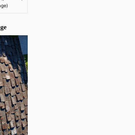
age)
age