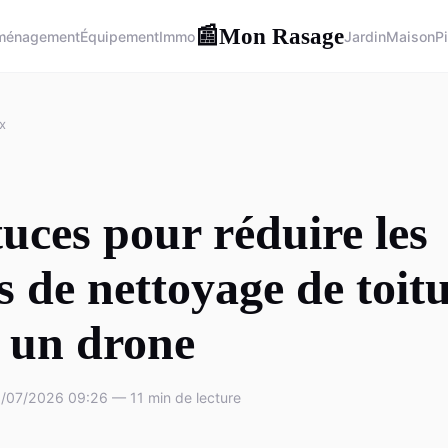
Mon Rasage
📰
ménagement
Équipement
Immo
Jardin
Maison
P
x
tuces pour réduire les
s de nettoyage de toit
 un drone
/07/2026 09:26 — 11 min de lecture