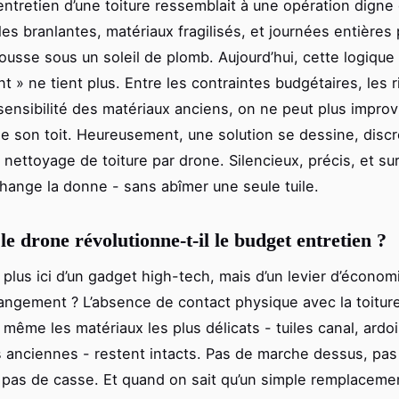
l’entretien d’une toiture ressemblait à une opération digne
lles branlantes, matériaux fragilisés, et journées entières
mousse sous un soleil de plomb. Aujourd’hui, cette logique
 » ne tient plus. Entre les contraintes budgétaires, les 
 sensibilité des matériaux anciens, on ne peut plus improv
 de son toit. Heureusement, une solution se dessine, disc
e nettoyage de toiture par drone. Silencieux, précis, et su
 change la donne - sans abîmer une seule tuile.
le drone révolutionne-t-il le budget entretien ?
 plus ici d’un gadget high-tech, mais d’un levier d’économi
ngement ? L’absence de contact physique avec la toiture
 même les matériaux les plus délicats - tuiles canal, ardo
 anciennes - restent intacts. Pas de marche dessus, pas
 pas de casse. Et quand on sait qu’un simple remplaceme