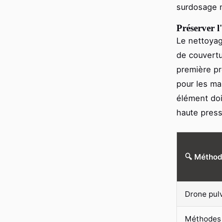
surdosage n
Préserver l'
Le nettoyag
de couvertu
première pre
pour les m
élément doi
haute press
🔍 Métho
Drone pul
Méthodes 