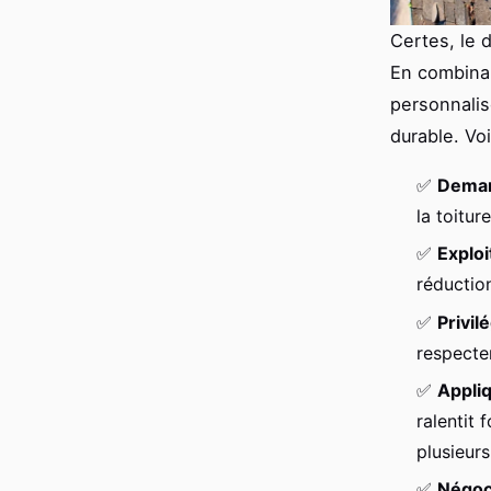
Certes, le 
En combinan
personnalis
durable. Voi
✅
Demand
la toitur
✅
Exploi
réduction
✅
Privil
respecten
✅
Appli
ralentit 
plusieur
✅
Négoci