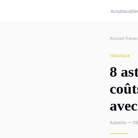
Actu
Déco
Dé
Accueil
›
Travau
TRAVAUX
8 as
coût
avec
Auberte — 09