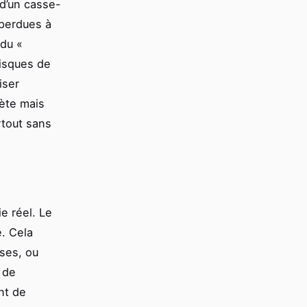
 d’un casse-
 perdues à
 du «
risques de
iser
rète mais
rtout sans
e réel. Le
. Cela
ises, ou
 de
nt de