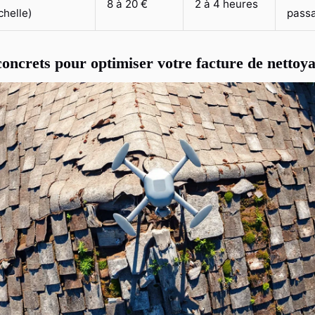
8 à 20 €
2 à 4 heures
chelle)
pass
 concrets pour optimiser votre facture de nettoy