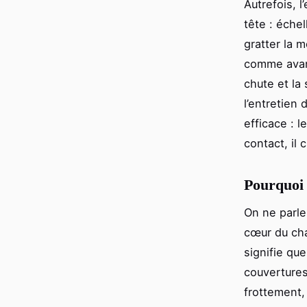
Autrefois, 
tête : éche
gratter la 
comme avant
chute et la
l’entretien
efficace : l
contact, il
Pourquoi 
On ne parle
cœur du cha
signifie que
couvertures
frottement,