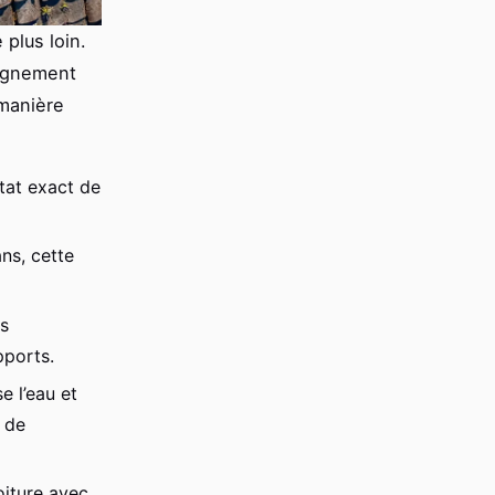
 plus loin.
pagnement
 manière
état exact de
ns, cette
ls
pports.
e l’eau et
s de
oiture avec