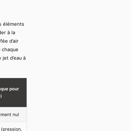
es éléments
er à la
fée d’air
ù chaque
jet d’eau à
sque pour
i
iment nul
 (pression,