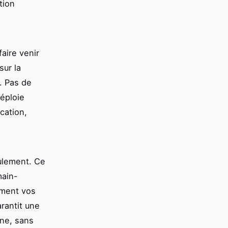
tion
faire venir
sur la
. Pas de
éploie
cation,
lement. Ce
main-
ément vos
rantit une
ène, sans