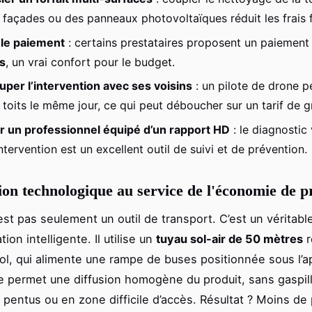
s façades ou des panneaux photovoltaïques réduit les frais f
 le paiement
: certains prestataires proposent un paiemen
is
, un vrai confort pour le budget.
per l’intervention avec ses voisins
: un pilote de drone pe
 toits le même jour, ce qui peut déboucher sur un tarif de 
r un professionnel équipé d’un rapport HD
: le diagnostic
intervention est un excellent outil de suivi et de prévention.
ion technologique au service de l'économie de p
est pas seulement un outil de transport. C’est un véritab
tion intelligente. Il utilise un
tuyau sol-air de 50 mètres
r
l, qui alimente une rampe de buses positionnée sous l’ap
e permet une diffusion homogène du produit, sans gaspi
s pentus ou en zone difficile d’accès. Résultat ? Moins de 