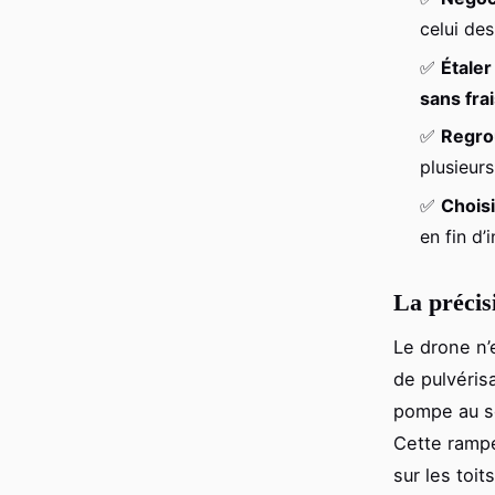
celui de
✅
Étaler
sans fra
✅
Regrou
plusieurs
✅
Choisi
en fin d’
La précis
Le drone n’
de pulvérisa
pompe au so
Cette ramp
sur les toit