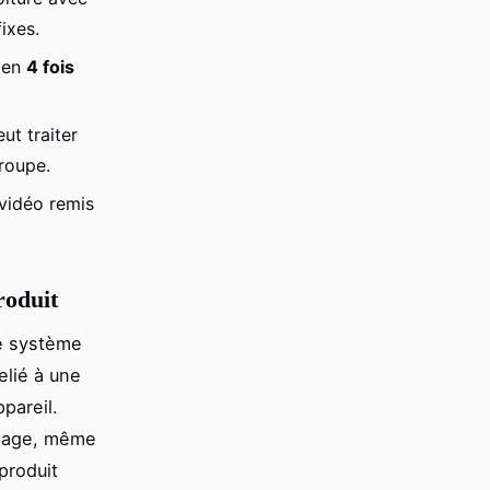
ixes.
t en
4 fois
ut traiter
groupe.
 vidéo remis
roduit
le système
elié à une
pareil.
llage, même
produit