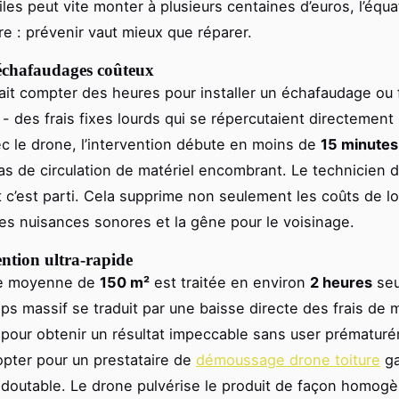
iles peut vite monter à plusieurs centaines d’euros, l’équa
re : prévenir vaut mieux que réparer.
 échafaudages coûteux
llait compter des heures pour installer un échafaudage ou 
- des frais fixes lourds qui se répercutaient directement 
ec le drone, l’intervention débute en moins de
15 minutes
s de circulation de matériel encombrant. Le technicien d
et c’est parti. Cela supprime non seulement les coûts de lo
les nuisances sonores et la gêne pour le voisinage.
ntion ultra-rapide
ce moyenne de
150 m²
est traitée en environ
2 heures
seu
ps massif se traduit par une baisse directe des frais de 
 pour obtenir un résultat impeccable sans user prématur
opter pour un prestataire de
démoussage drone toiture
ga
edoutable. Le drone pulvérise le produit de façon homog